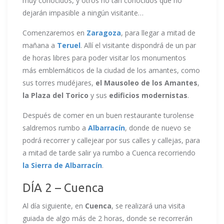
muy conocidos, y otros no tan conocidos que no
dejarán impasible a ningún visitante…
Comenzaremos en
Zaragoza
, para llegar a mitad de
mañana a
Teruel
. Allí el visitante dispondrá de un par
de horas libres para poder visitar los monumentos
más emblemáticos de la ciudad de los amantes, como
sus torres mudéjares,
el Mausoleo de los Amantes
,
la Plaza del Torico
y sus
edificios modernistas
.
Después de comer en un buen restaurante turolense
saldremos rumbo a
Albarracín
, donde de nuevo se
podrá recorrer y callejear por sus calles y callejas, para
a mitad de tarde salir ya rumbo a Cuenca recorriendo
la Sierra de Albarracín
.
DÍA 2 – Cuenca
Al día siguiente, en
Cuenca
, se realizará una visita
guiada de algo más de 2 horas, donde se recorrerán