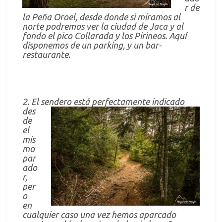
r de
la Peña Oroel, desde donde si miramos al
norte podremos ver la ciudad de Jaca y al
fondo el pico Collarada y los Pirineos. Aquí
disponemos de un parking, y un bar-
restaurante.
2. El sendero está perfectamente indicado
des
de
el
mis
mo
par
ado
r,
per
o
en
cualquier caso una vez hemos aparcado