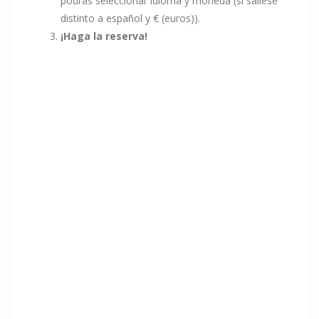
podrás seleccionar idioma y moneda (si saliese
distinto a español y € (euros)).
¡Haga la reserva!