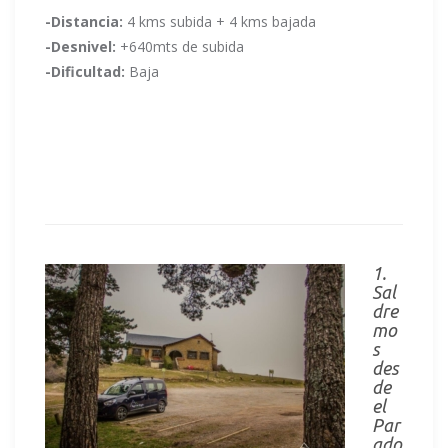
-Distancia:
4 kms subida + 4 kms bajada
-Desnivel:
+640mts de subida
-Dificultad:
Baja
1.
Sal
dre
mo
s
des
de
el
Par
ado