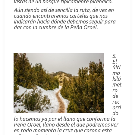
vistas de un bosque típicamente pirenaico.
Aún siendo así de sencilla la ruta, de vez en
cuando encontraremos carteles que nos
indicarán hacia dónde debemos seguir para
dar con la cumbre de la Peña Oroel.
5.
El
últi
mo
kiló
met
ro
de
rec
orri
do
lo hacemos ya por el llano que conforma la
Peña Oroel, llano desde el que podremos ver
en todo momento la cruz que corona esta