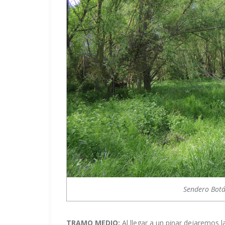
Sendero Botá
TRAMO MEDIO:
Al llegar a un pinar dejaremos l