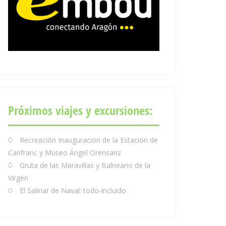
Próximos viajes y excursiones:
Recreación Inauguración de la Estación de
Canfranc y Museo Ángel Orensanz
Gruta de las Maravillas y Balneario de la
Virgen
El Salinar de Naval: todo-incluido