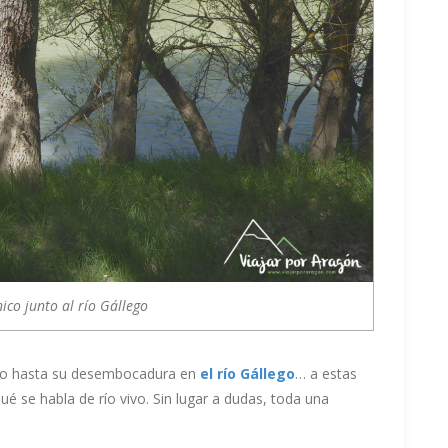
ico junto al río Gállego
anco hasta su desembocadura en
el río Gállego
… a estas
se habla de río vivo. Sin lugar a dudas, toda una