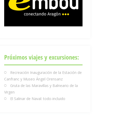
Próximos viajes y excursiones:
Recreación Inauguración de la Estación de
Canfranc y Museo Ángel Orensanz
Gruta de las Maravillas y Balneario de la
Virgen
El Salinar de Naval: todo-incluido