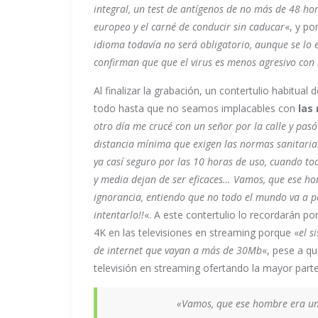
integral, un test de antígenos de no más de 48 ho
europeo y el carné de conducir sin caducar
«, y po
idioma todavía no será obligatorio, aunque se lo 
confirman que que el virus es menos agresivo con
Al finalizar la grabación, un contertulio habitua
todo hasta que no seamos implacables con
las 
otro día me crucé con un señor por la calle y pas
distancia mínima que exigen las normas sanitarias
ya casí seguro por las 10 horas de uso, cuando to
y media dejan de ser eficaces… Vamos, que ese h
ignorancia, entiendo que no todo el mundo va a p
intentarlo!!
«. A este contertulio lo recordarán po
4K en las televisiones en streaming porque «
el s
de internet que vayan a más de 30Mb
«, pese a qu
televisión en streaming ofertando la mayor part
«Vamos, que ese hombre era un