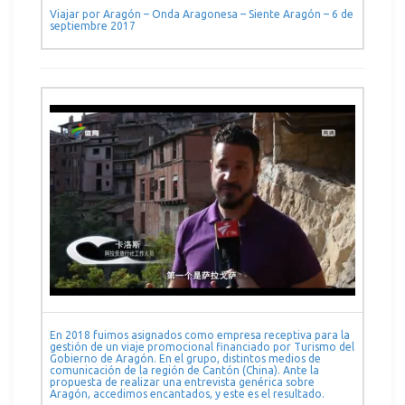
Viajar por Aragón – Onda Aragonesa – Siente Aragón – 6 de
septiembre 2017
En 2018 fuimos asignados como empresa receptiva para la
gestión de un viaje promocional financiado por Turismo del
Gobierno de Aragón. En el grupo, distintos medios de
comunicación de la región de Cantón (China). Ante la
propuesta de realizar una entrevista genérica sobre
Aragón, accedimos encantados, y este es el resultado.