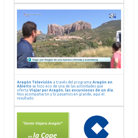
Aragón Televisión
a través del programa
Aragón en
Abierto
se hizo eco de una de las actividades que
oferta
Viajar por Aragón
,
las excursiones de un día
.
Nos acompañaron y lo pasamos en grande, aquí el
resultado.