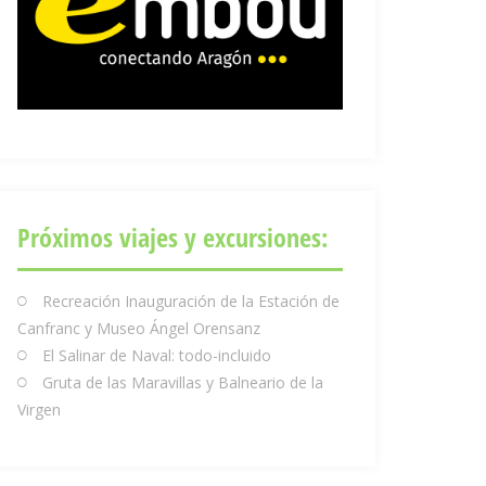
Próximos viajes y excursiones:
Recreación Inauguración de la Estación de
Canfranc y Museo Ángel Orensanz
El Salinar de Naval: todo-incluido
Gruta de las Maravillas y Balneario de la
Virgen