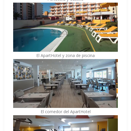
El ApartHotel y zona de piscina
El comedor del ApartHotel