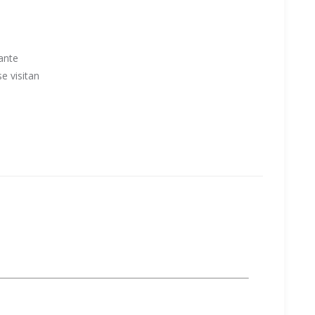
ante
se visitan