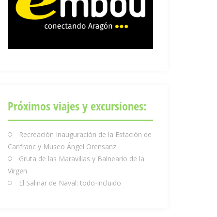
Próximos viajes y excursiones:
Recreación Inauguración de la Estación de
Canfranc y Museo Ángel Orensanz
Gruta de las Maravillas y Balneario de la
Virgen
El Salinar de Naval: todo-incluido