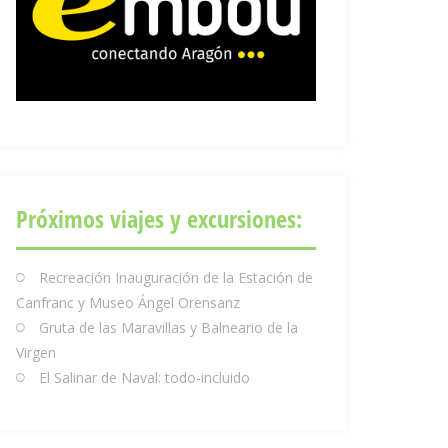
Próximos viajes y excursiones:
Recreación Inauguración de la Estación de
Canfranc y Museo Ángel Orensanz
Gruta de las Maravillas y Balneario de la
Virgen
El Salinar de Naval: todo-incluido