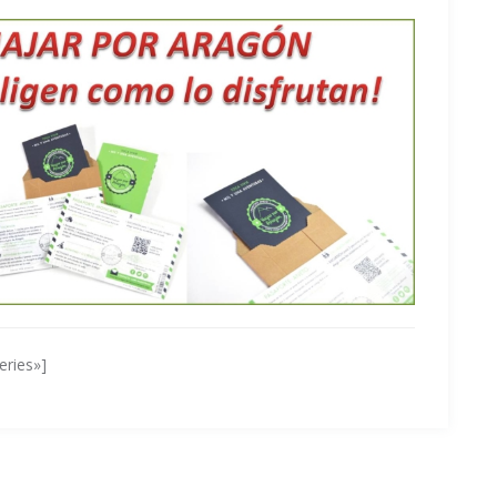
eries»]