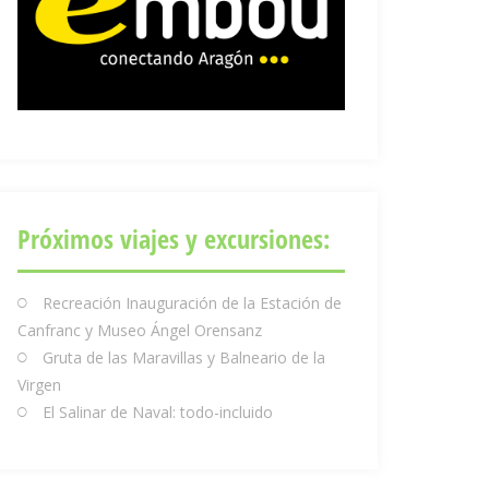
Próximos viajes y excursiones:
Recreación Inauguración de la Estación de
Canfranc y Museo Ángel Orensanz
Gruta de las Maravillas y Balneario de la
Virgen
El Salinar de Naval: todo-incluido