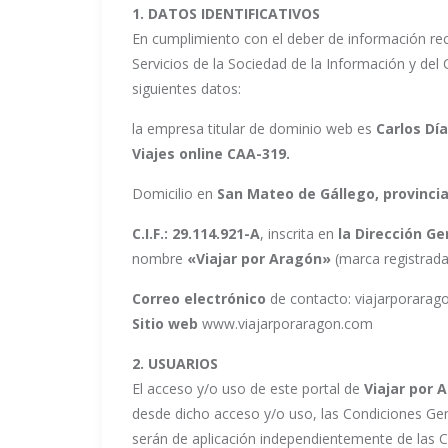
1. DATOS IDENTIFICATIVOS
En cumplimiento con el deber de información reco
Servicios de la Sociedad de la Información y del 
siguientes datos:
la empresa titular de dominio web es
Carlos Dí
Viajes online CAA-319.
Domicilio en
San Mateo de Gállego,
provinci
C.I.F.: 29.114.921-A
, inscrita en
la Dirección Ge
nombre
«Viajar por Aragón»
(marca registrad
Correo electrónico
de contacto: viajarporara
Sitio web
www.viajarporaragon.com
2. USUARIOS
El acceso y/o uso de este portal de
Viajar por 
desde dicho acceso y/o uso, las Condiciones Gen
serán de aplicación independientemente de las 